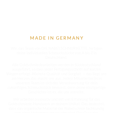
M A D E I N G E R M A N Y
Wir, das Team von DIE NABELSCHNURKETTE, fertigen
deine individuellen Schmuckstücke von A bis Z in
Deutschland.
Alle Goldschmiedearbeiten werden in Süddeutschland
ausgeführt, so dass jeder Fertigungsschritt auf kurzen
Wegen erfolgt. Höchste Qualität und Sorgfalt — das liegt uns
am Herzen, das macht uns aus. Jede|r Mitarbeiter|in in
unserem Team ist sich der Verantwortung für dein
zukünftiges Schmuckstück bewusst, denn deine einzigartige
Geschichte ist es, die uns antreibt.
Wir arbeiten innovativ und mit viel Erfahrung für das
Goldschmiede-Handwerk an deinem Unikat. Das bedeutet,
dass das organische Material der Nabelschnur fachkundig
von einer Hebamme untersucht wird. Der Guss der