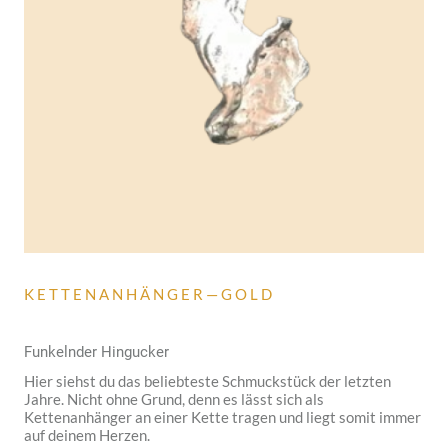
K E T T E N A N H Ä N G E R — G O L D
Funkelnder Hingucker
Hier siehst du das beliebteste Schmuckstück der letzten
Jahre. Nicht ohne Grund, denn es lässt sich als
Kettenanhänger an einer Kette tragen und liegt somit immer
auf deinem Herzen.