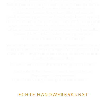
Nabelschnur in Silikon, die kreativen Goldschmiedearbeiten,
die Gravur und das Fassen der Edelsteine werden von
erfahrenen »Handwerkern« ausgeführt und auch die
Qualitätssicherung erfolgt am Ende Hand in Hand. Denn seit
das erste Stückchen Nabelschnur im Jahr 2012 in Edelmetall
gegossen wurde, öffne ich noch immer jedes Schmuck-Etui,
das bei mir ankommt, selbst und überzeuge mich persönlich
von der ZAUBERHAFTEN Ausstrahlung, den jedes
individuelle Schmuckstück mit sich bringt.
Wir freuen uns, dass wir mit unseren kreativen Ideen ein Teil
deiner ganz persönlichen Familiengeschichte werden dürfen.
GANZ VIEL FREUDE mit deinem Schmuckstück wünscht dir
Stephanie Stenger & Team
P.S. Warum wir unseren Firmennamen geändert haben?
Ganz einfach: Aus ehemals »mom & me« sollte eine
Familiengeschichte werden:
Papa, Mama & Baby, verewigt & verbunden durch
DIE
NABELSCHNURKETTE
E C H T E H A N D W E R K S K U N S T