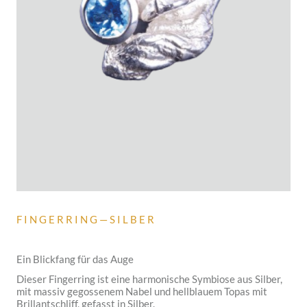
F I N G E R R I N G — S I L B E R
Ein Blickfang für das Auge
Dieser Fingerring ist eine harmonische Symbiose aus Silber,
mit massiv gegossenem Nabel und hellblauem Topas mit
Brillantschliff, gefasst in Silber.